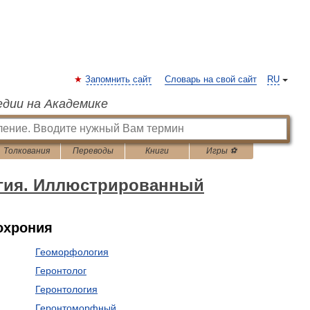
Запомнить сайт
Словарь на свой сайт
RU
едии на Академике
Толкования
Переводы
Книги
Игры ⚽
гия. Иллюстрированный
охрония
Геоморфология
Геронтолог
Геронтология
Геронтоморфный