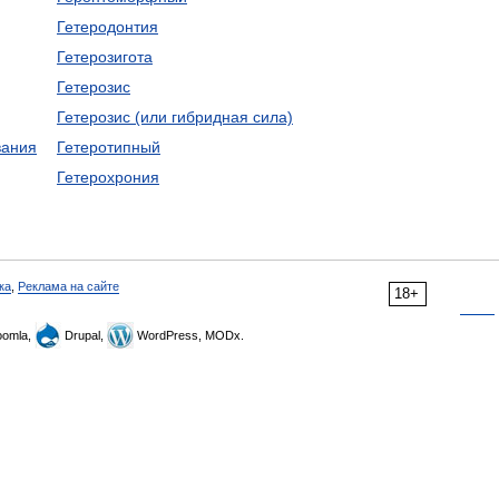
Гетеродонтия
Гетерозигота
Гетерозис
Гетерозис (или гибридная сила)
вания
Гетеротипный
Гетерохрония
ка
,
Реклама на сайте
18+
omla,
Drupal,
WordPress, MODx.