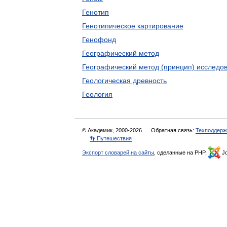
Генотип
Генотипическое картирование
Генофонд
Географический метод
Географический метод (принцип) исследо
Геологическая древность
Геология
© Академик, 2000-2026
Обратная связь:
Техподдерж
👣 Путешествия
Экспорт словарей на сайты
, сделанные на PHP,
Jo