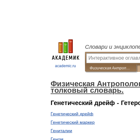
Словари и энциклоп
academic.ru
Физическая Антропология. Иллюстрированный толковый словарь.
Физическая Антрополо
толковый словарь.
Генетический дрейф - Гетер
Генетический дрейф
Генетический маркер
Гениталии
Геном