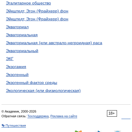
Эгалитарное общество
Эйкштедт, Эгон (Фрайхерр) фон
Эйкштедт, Эгон (Фрайхерр) фон
Экваториал
Экваториальная
Экваториальная (или австрало-негроидная) раса
Экваториальный
ЭКГ
Экзогамия
Экзогенный
Экзогенный фактор среды
Экологическая (или физиологическая)
© Академик, 2000-2026
18+
Обратная связь:
Техподдержка
,
Реклама на сайте
👣 Путешествия