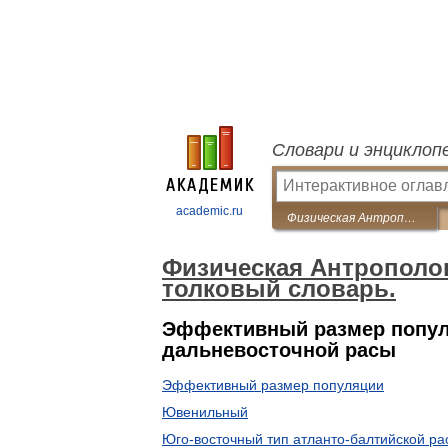
Словари и энциклоп
academic.ru
Физическая Антропология. Иллюстрированный толковый словарь.
Физическая Антрополо
толковый словарь.
Эффективный размер популя
дальневосточной расы
Эффективный размер популяции
Ювенильный
Юго-восточный тип атланто-балтийской ра