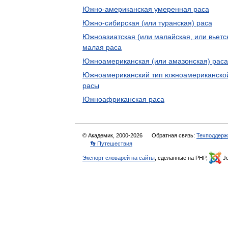
Южно-американская умеренная раса
Южно-сибирская (или туранская) раса
Южноазиатская (или малайская, или вьетс
малая раса
Южноамериканская (или амазонская) раса
Южноамериканский тип южноамериканско
расы
Южноафриканская раса
© Академик, 2000-2026
Обратная связь:
Техподдерж
👣 Путешествия
Экспорт словарей на сайты
, сделанные на PHP,
Jo