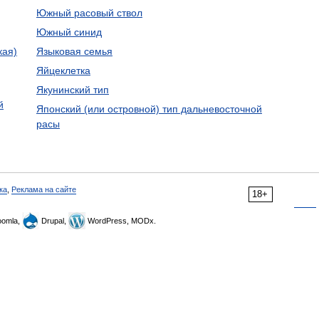
Южный расовый ствол
Южный синид
кая)
Языковая семья
Яйцеклетка
Якунинский тип
й
Японский (или островной) тип дальневосточной
расы
ка
,
Реклама на сайте
18+
omla,
Drupal,
WordPress, MODx.