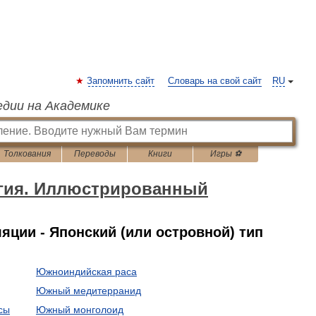
Запомнить сайт
Словарь на свой сайт
RU
едии на Академике
Толкования
Переводы
Книги
Игры ⚽
гия. Иллюстрированный
ции - Японский (или островной) тип
Южноиндийская раса
Южный медитерранид
сы
Южный монголоид